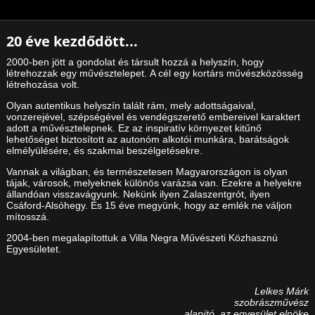
20 éve kezdődött...
2000-ben jött a gondolat és társult hozzá a helyszín, hogy
létrehozzak egy művésztelepet. A cél egy kortárs művészközösség
létrehozása volt.
Olyan autentikus helyszín talált rám, mely adottságaival,
vonzerejével, szépségével és vendégszerető embereivel karaktert
adott a művésztelepnek. Ez az inspiratív környezet kitűnő
lehetőséget biztosított az autonóm alkotói munkára, barátságok
elmélyülésére, és szakmai beszélgetésekre.
Vannak a világban, és természetesen Magyarországon is olyan
tájak, városok, melyeknek különös varázsa van. Ezekre a helyekre
állandóan visszavágyunk. Nekünk ilyen Zalaszentgrót, ilyen
Csáford-Alsóhegy. És 15 éve megyünk, hogy az emlék ne váljon
mítosszá.
2004-ben megalapítottuk a Villa Negra Művészeti Közhasznú
Egyesületet.
Lelkes Márk
szobrászművész
alapító, az egyesület elnöke