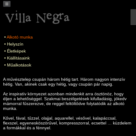
Alkotó munka
Helyszín
Életképek
Kiállításaink
Műalkotások
A művésztelep csupán három hétig tart. Három nagyon intenzív
hétig. Van, akinek csak egy hétig, vagy csupán pár napig.
Az inspiratív környezet azonban mindenkit arra ösztönöz, hogy
éljen a lehetőséggel. Szakmai beszélgetések kifulladásig, jókedv
mámorral fűszerezve, de reggel feltöltődve folytatódik az alkotó
munka.
Kővel, fával, tűzzel, olajjal, aquarellel, vésővel, kalapáccsal,
flexszel, egyenesköszörűvel, kompresszorral, ecsettel … küzdelem
a formákkal és a fénnyel.