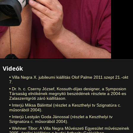
Videók
Villa Negra X. jubileumi kiállítás Olof Palme 2011.szept 21.-okt
7.
Dr. h. c. Cserny József, Kossuth-díjas designer, a Symposion
Társaság elnökének megnyitó beszédének részlete a 2004-es
Zalaszentgróti záró kiállításon.
Interjú Miksa Bálinttal (részlet a Keszthelyi tv Szignatúra c.
műsorából 2004).
Interjú Lestyán Goda Jánossal (részlet a Keszthelyi tv
Szignatúra c. műsorából 2004).
Wehner Tibor: A Villa Negra Művészeti Egyesület művészeinek
2005. áprilisi kiállítása a budai Arthority Galériában.